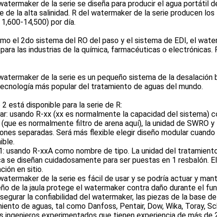
watermaker de la serie se diseña para producir el agua portátil d
e de la alta salinidad. R del watermaker de la serie producen los
 1,600-14,500) por día.
mo el 2do sistema del RO del paso y el sistema de EDI, el water
a para las industrias de la química, farmacéuticas o electrónica
watermaker de la serie es un pequeño sistema de la desalación b
tecnología más popular del tratamiento de aguas del mundo.
o 2 está disponible para la serie de R:
r: usando R-xx (xx es normalmente la capacidad del sistema) c
 (que es normalmente filtro de arena aquí), la unidad de SWRO y
ones separadas. Será más flexible elegir diseño modular cuando s
ible.
-1: usando R-xxA como nombre de tipo. La unidad del tratamiento
a se diseñan cuidadosamente para ser puestas en 1 resbalón. El 
ación en sitio.
watermaker de la serie es fácil de usar y se podría actuar y ma
eño de la jaula protege el watermaker contra daño durante el fu
segurar la confiabilidad del watermaker, las piezas de la base d
iento de aguas, tal como Danfoss, Pentair, Dow, Wika, Toray, Sc
s ingenieros experimentados que tienen experiencia de más de 