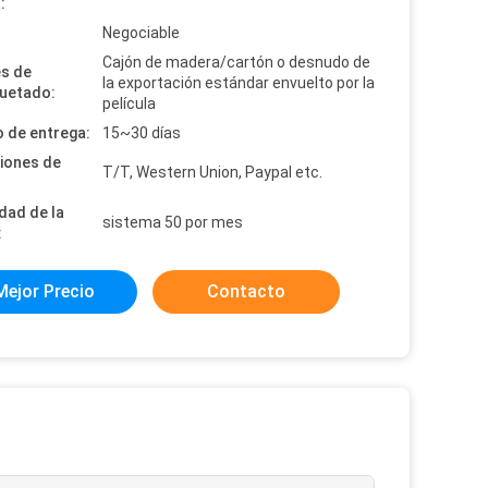
:
:
Negociable
Cajón de madera/cartón o desnudo de
es de
la exportación estándar envuelto por la
uetado:
película
 de entrega:
15~30 días
iones de
T/T, Western Union, Paypal etc.
dad de la
sistema 50 por mes
:
Mejor Precio
Contacto