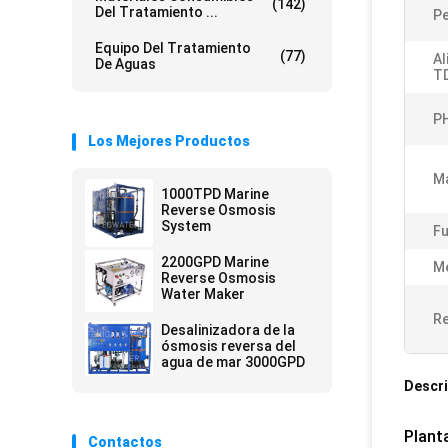
(142)
Del Tratamiento ...
P
Equipo Del Tratamiento
(77)
Al
De Aguas
T
P
Los Mejores Productos
Ma
1000TPD Marine
Reverse Osmosis
System
Fu
2200GPD Marine
Me
Reverse Osmosis
Water Maker
Re
Desalinizadora de la
ósmosis reversa del
agua de mar 3000GPD
Descri
Plant
Contactos