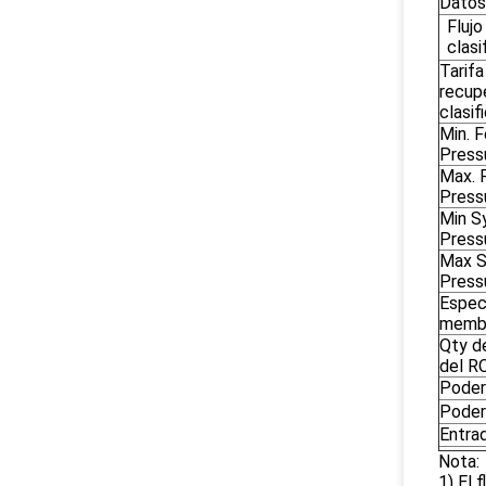
Datos
Fluj
clasi
Tarifa
recup
clasif
Min. F
Press
Max. 
Press
Min S
Press
Max 
Press
Espec.
membr
Qty d
del RO
Poder
Poder 
Entra
Nota:
1) El 