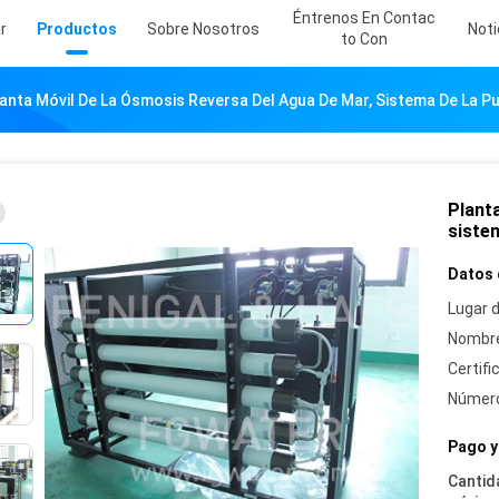
Éntrenos En Contac
r
Productos
Sobre Nosotros
Noti
To Con
anta Móvil De La Ósmosis Reversa Del Agua De Mar, Sistema De La Pu
Planta
sistem
Datos 
Lugar d
Nombre
Certifi
Número
Pago y
Cantid