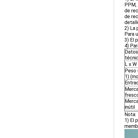
PPM, 2
de rec
de rec
detall
2) La 
Para u
3) El 
4) Par
Datos
técni
L x W
Peso 
1) (m
Entra
Merc
fresc
Merc
inútil
Nota:
1) El 
membra