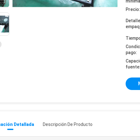
mínima
Precio
Detall
empaq
Tiempo
Condic
pago:
Capaci
fuente
ación Detallada
Descripción De Producto