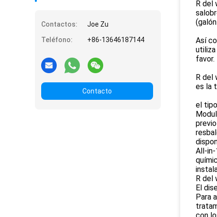
R del 
salobr
(galón
Contactos:
Joe Zu
Teléfono:
+86-13646187144
Así co
utiliz
favor.
R del 
es la 
Contacto
el tip
Modula
previo
resbal
dispon
All-in
químic
instal
R del 
El dis
Para a
tratam
con lo