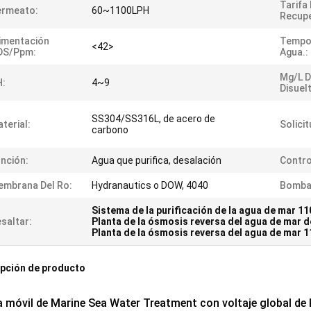
Tarifa
ermeato:
60~1100LPH
Recupe
imentación
Tempo
<42>
DS/ppm:
Agua.:
Mg/l D
H:
4~9
Disuel
SS304/SS316L, de acero de
terial:
Solicit
carbono
nción:
Agua que purifica, desalación
Contro
mbrana Del Ro:
Hydranautics o DOW, 4040
Bomba
Sistema de la purificación de la agua de mar 1
saltar:
Planta de la ósmosis reversa del agua de mar
Planta de la ósmosis reversa del agua de mar 
pción de producto
a móvil de Marine Sea Water Treatment con voltaje global d