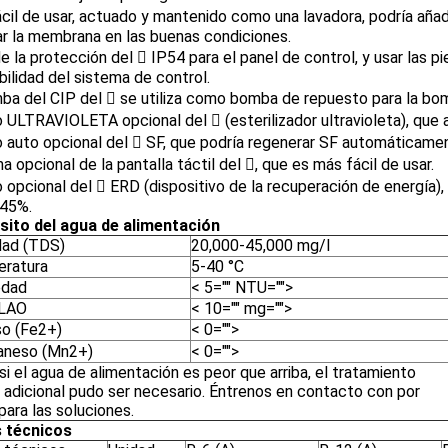
ácil de usar, actuado y mantenido como una lavadora, podría añadi
r la membrana en las buenas condiciones.
de la protección del  IP54 para el panel de control, y usar las 
bilidad del sistema de control.
ba del CIP del  se utiliza como bomba de repuesto para la bo
 ULTRAVIOLETA opcional del  (esterilizador ultravioleta), que 
 auto opcional del  SF, que podría regenerar SF automáticame
a opcional de la pantalla táctil del , que es más fácil de usar.
 opcional del  ERD (dispositivo de la recuperación de energía),
 45%.
sito del agua de alimentación
idad (TDS)
20,000-45,000 mg/l
ratura
5-40 °C
edad
< 5="" NTU="">
LAO
< 10="" mg="">
so (Fe2+)
< 0="">
neso (Mn2+)
< 0="">
si el agua de alimentación es peor que arriba, el tratamiento
 adicional pudo ser necesario. Éntrenos en contacto con por
para las soluciones.
 técnicos