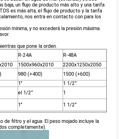
 baja, un flujo de producto más alto y una tarifa
TDS es más alta, el flujo de producto y la tarifa
scalamiento, nos entra en contacto con para los
esión mínima, y no excederá la presión máxima.
avor.
mientras que pone la orden.
R-24A
R-48A
x2010
1500x960x2010
2200x1250x2050
)
980 (+400)
1500 (+600)
1"
1 1/2”
el 1/2”
1
1"
1 1/2”
 de filtro y el agua. El peso mojado incluye la
nados completamente).