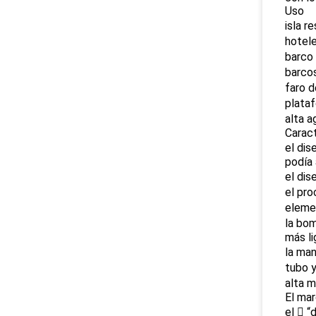
Uso
isla r
hotele
barco 
barcos
faro d
plataf
alta a
Caract
el dis
podía 
el dis
el pro
elemen
la bom
más li
la man
tubo y
alta m
El mar
el  “