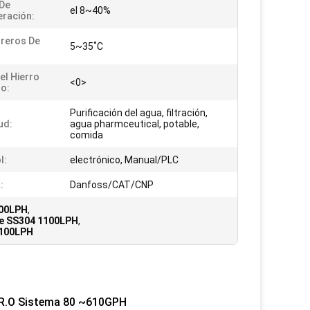
 De
el 8~40%
ración:
reros De
5~35˚C
el Hierro
<0>
to:
Purificación del agua, filtración,
ud:
agua pharmceutical, potable,
comida
l:
electrónico, Manual/PLC
:
Danfoss/CAT/CNP
100LPH
,
 de SS304 1100LPH
,
1100LPH
e R.O Sistema 80 ~610GPH