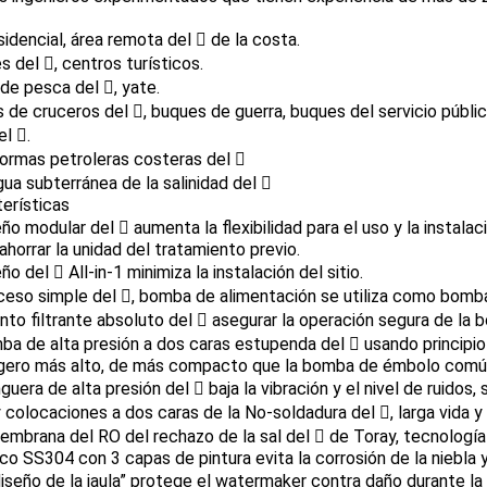
esidencial, área remota del  de la costa.
s del , centros turísticos.
de pesca del , yate.
 de cruceros del , buques de guerra, buques del servicio públic
el .
ormas petroleras costeras del 
gua subterránea de la salinidad del 
erísticas
eño modular del  aumenta la flexibilidad para el uso y la instal
ahorrar la unidad del tratamiento previo.
eño del  All-in-1 minimiza la instalación del sitio.
ceso simple del , bomba de alimentación se utiliza como bomba d
to filtrante absoluto del  asegurar la operación segura de la 
ba de alta presión a dos caras estupenda del  usando principio 
gero más alto, de más compacto que la bomba de émbolo común, 
guera de alta presión del  baja la vibración y el nivel de ruidos, 
 colocaciones a dos caras de la No-soldadura del , larga vida y
embrana del RO del rechazo de la sal del  de Toray, tecnología
co SS304 con 3 capas de pintura evita la corrosión de la niebla y
diseño de la jaula” protege el watermaker contra daño durante la 