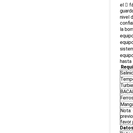
el  f
guarda
nivel 
confia
la bom
equipo
equipo
sistem
equipo
hasta
Requi
Salin
Tempe
Turbi
BACA
Ferro
Manga
Nota: 
previo
favor 
Datos