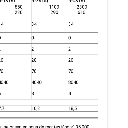
R-18 (A)
R-24 (A)
R-48 (A)
850
1100
2300
220
290
610
34
34
34
0
0
0
2
2
2
20
20
20
70
70
70
4040
4040
8040
6
8
4
7,7
10,2
18,5
cada se basan en agua de mar (estándar) 35.000