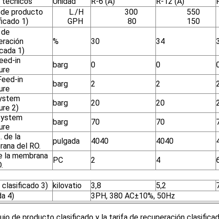
 técnicos
Unidad
R-6 (A)
R-12 (A)
o de producto
L./H
300
550
ficado 1)
GPH
80
150
 de
eración
%
30
34
icada 1)
eed-in
barg
0
0
ure
Feed-in
barg
2
2
ure
ystem
barg
20
20
ure 2)
System
barg
70
70
ure
 de la
pulgada
4040
4040
ana del RO.
e la membrana
PC
2
4
.
clasificado 3)
kilovatio
3,8
5,2
da 4)
3PH, 380 AC±10%, 50Hz
flujo de producto clasificado y la tarifa de recuperación clasifi