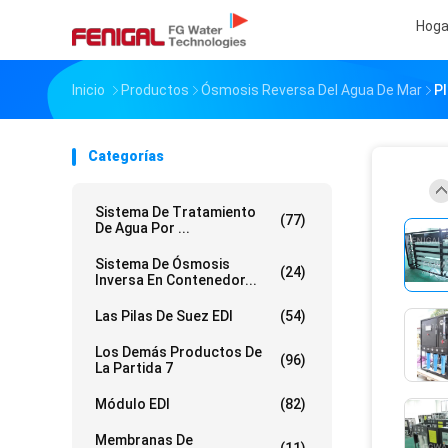
Hoga
Inicio
Productos
Ósmosis Reversa Del Agua De Mar
Pl
Categorías
Sistema De Tratamiento
(77)
De Agua Por ...
Sistema De Ósmosis
(24)
Inversa En Contenedor...
Las Pilas De Suez EDI
(54)
Los Demás Productos De
(96)
La Partida 7
Módulo EDI
(82)
Membranas De