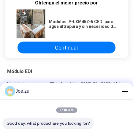
Obtenga el mejor precio por
Modulos IP-LXM45Z-5 CEDI para
agua ultrapura y sin necesidad de
reemplazo de resina
Continuar
Módulo EDI
Modulo de membrana EDI industrial de 3000L/H a 5000L/H de
la serie LCM
Joe.zu
Ionpure CEDI LX-Z IP-LXM45Z-5 para la industria electrónica de
alimentos y bebidas
1:38 AM
Módulo MINI EDI de laboratorio LC Pure de 20 L/H-300 L/H
Good day, what product are you looking for?