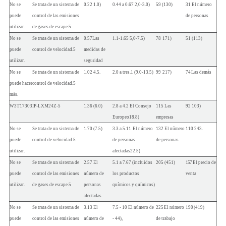
No se
Se trata de un sistema de
0.22
1.0)
0.44 a 0.67
2,0-
3.0)
59
(130)
31
El número
puede
control de las emisiones
de personas
utilizar.
de gases de escape.
5
No se
Se trata de un sistema de
0.57
Las
1.1-1.65
5,0-
7.5)
78
171)
51
(113)
puede
control de velocidad.
5
medidas de
utilizar.
seguridad
No se
Se trata de un sistema de
1.02
4.5.
2.0 a tres.1
(9.0-
13.5)
99
217)
74
Las demás
puede hacer
control de velocidad.
5
más.
W3T17303
IP-LXM24Z-
5
1.36
(6.0)
2.8 a 4.2
El Consejo
115
Las
92
103)
Europeo
18.8)
empresas
No se
Se trata de un sistema de
1.70
(7.5)
3.3 a 5.11
El número
132
El número
110
243.
puede
control de velocidad.
5
de personas
de personas
utilizar.
afectadas
22.5)
No se
Se trata de un sistema de
2.57
El
5.1 a 7.67
(incluidos
205
(451)
157
El precio de
puede
control de las emisiones
número de
los productos
venta
utilizar.
de gases de escape.
5
personas
químicos y químicos)
afectadas
No se
Se trata de un sistema de
3.13
El
7.5
-
10
El número de
225
El número
190
(419)
puede
control de las emisiones
número de
-
44),
de trabajo