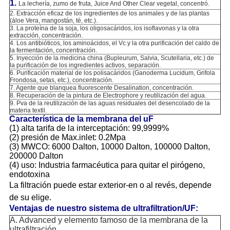
1.
La lechería, zumo de fruta, Juice And Other Clear vegetal, concentró.
2. Extracción eficaz de los ingredientes de los animales y de las plantas
(áloe Vera, mangostán, té, etc.).
3. La proteína de la soja, los oligosacáridos, los isoflavonas y la otra
extracción, concentración.
4. Los antibióticos, los aminoácidos, el Vc y la otra purificación del caldo de
la fermentación, concentración.
5. Inyección de la medicina china (Bupleurum, Salvia, Scutellaria, etc.) de
la purificación de los ingredientes activos, separación.
6. Purificación material de los polisacáridos (Ganoderma Lucidum, Grifola
Frondosa, setas, etc.), concentración.
7. Agente que blanquea fluorescente Desalination, concentración.
8. Recuperación de la pintura de Electrophore y reutilización del agua.
9. Pva de la reutilización de las aguas residuales del desencolado de la
materia textil.
Característica de la membrana del uF
(1) alta tarifa de la interceptación: 99,9999%
(2) presión de Max.inlet: 0.2Mpa
(3) MWCO: 6000 Dalton, 10000 Dalton, 100000 Dalton,
200000 Dalton
(4) uso: Industria farmacéutica para quitar el pirógeno,
endotoxina
La filtración puede estar exterior-en o al revés, depende
de su elige.
Ventajas de nuestro sistema de ultrafiltration/UF:
A. Advanced y elemento famoso de la membrana de la
ultrafiltración