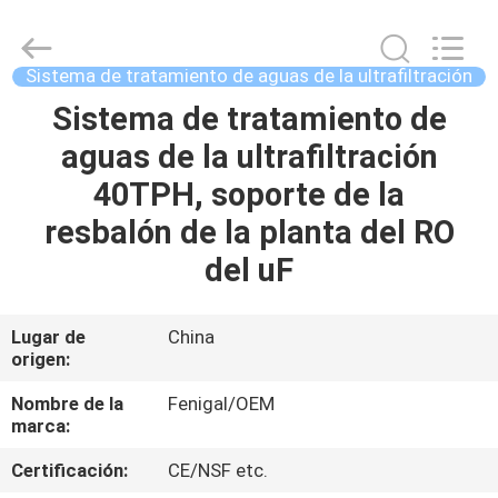
2026
Wuxi
Fenigal
Science
&
Sistema de tratamiento de aguas de la ultrafiltración
Technology
Co.,
Sistema de tratamiento de
HOGAR
Ltd..
All
Rights
aguas de la ultrafiltración
Reserved.
PRODUCTOS
40TPH, soporte de la
resbalón de la planta del RO
SOBRE
del uF
NOSOTROS
Lugar de
China
origen:
VIAJE
DE
Nombre de la
Fenigal/OEM
marca:
LA
Certificación:
CE/NSF etc.
FÁBRICA