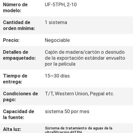
Número de
UF-5TPH, 2-10
modelo:
CONTROL
Cantidad de
1 sistema
DE
orden mínima:
CALIDAD
Precio:
Negociable
ÉNTRENOS
Detalles de
Cajón de madera/cartón o desnudo
empaquetado:
de la exportación estándar envuelto
EN
por la película
CONTACTO
Tiempo de
15~30 días
entrega:
CON
Condiciones de
T/T, Western Union, Paypal etc.
pago:
NOTICIAS
Capacidad de
sistema 50 por mes
la fuente:
PIDA
Alta luz:
Sistema de tratamiento de aguas de la
UNA
ultrafiltración 40TPH