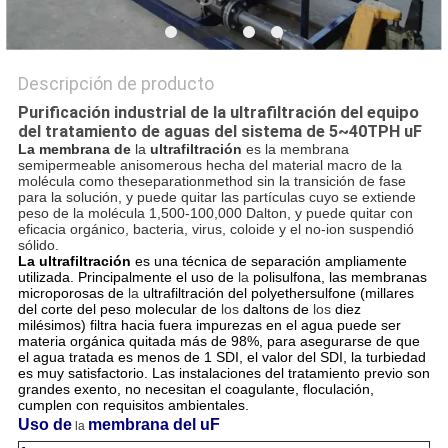
Descripción de producto
Purificación industrial de la ultrafiltración del equipo
del tratamiento de aguas del sistema de 5~40TPH uF
La membrana de
la
ultrafiltración
es la membrana
semipermeable anisomerous hecha del material macro de
la
molécula como theseparationmethod sin la transición de fase
para la solución, y puede quitar las partículas cuyo se extiende
peso de
la
molécula 1,500-100,000 Dalton, y puede quitar con
eficacia orgánico, bacteria, virus, coloide y el
no-
ion suspendió
sólido.
La ultrafiltración
es una técnica de separación ampliamente
utilizada. Principalmente el uso de
la
polisulfona, las membranas
microporosas de
la
ultrafiltración del polyethersulfone (millares
del corte del peso molecular de
los
daltons de
los
diez
milésimos) filtra hacia fuera impurezas en el agua puede ser
materia orgánica quitada más de 98%, para asegurarse de que
el agua tratada es menos de 1 SDI, el valor del SDI, la turbiedad
es muy satisfactorio. Las instalaciones del tratamiento previo son
grandes exento, no necesitan el coagulante, floculación,
cumplen con requisitos ambientales.
Uso de
membrana del uF
la