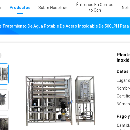
Éntrenos En Contac
r
Productos
Sobre Nosotros
Noti
To Con
e Tratamiento De Agua Potable De Acero Inoxidable De 500LPH Para 
Plant
inoxid
Datos 
Lugar d
Nombre
Certifi
Número
Pago y
Cantid