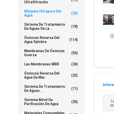
(11)
Ultrafiltración
Máquina Ultrapure Del
(35)
Agua
Sistema De Tratamiento
(18)
De Aguas De La ...
Ósmosis Reversa Del
(114)
Agua Salobre
Membranas De Ósmosis
(56)
Inversa
Las Membranas MBR
(30)
Ósmosis Reversa Del
(32)
Agua De Mar
Inform
Sistema De Tratamiento
(11)
De Aguas ...
Sistema Móvil De
Ta
(30)
Purificación De Agua
Má
Materiales Consumibles