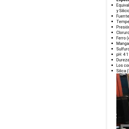
Equiva
y Silic
Fuente
Temper
Presión
Clorur
Ferro 
Mangan
Sulfur
pH: 4 1
Dureza
Los co
Silica 