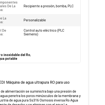
omponentes
pales De La
Recipiente a presión, bomba, PLC
a:
e La
Personalizable
a:
l De
Control auto eléctrico (PLC
a:
Siemens)
o inoxidable del Ro
,
gua potable
EDI Máquina de agua ultrapura RO para uso
 de alimentación se suministra bajo una presión de
agua penetra los poros minúsculos de la membrana y
dustria de agua pura Ss316 Osmosis inversa Ro Agua
ente de desecho y se eliminan con el agua.La