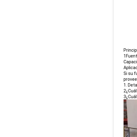
Princi
1Fuent
Capaci
Aplica
Si su f
provee
1. Det
2¿Cuál
3¿Cuál