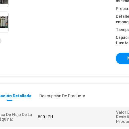
mínima
Precio
Detall
empaq
Tiempo
Capaci
fuente
ación Detallada
Descripción De Producto
Valor 
sa De Flujo De La
500 LPH
Resist
quina:
Produc