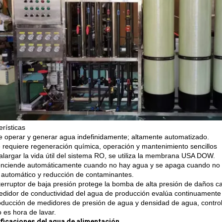
erísticas
 operar y generar agua indefinidamente; altamente automatizado.
 requiere regeneración química, operación y mantenimiento sencillos
alargar la vida útil del sistema RO, se utiliza la membrana USA DOW.
enciende automáticamente cuando no hay agua y se apaga cuando no
 automático y reducción de contaminantes.
terruptor de baja presión protege la bomba de alta presión de daños 
didor de conductividad del agua de producción evalúa continuamente l
roducción de medidores de presión de agua y densidad de agua, control d
 es hora de lavar.
ficaciones del agua de alimentación