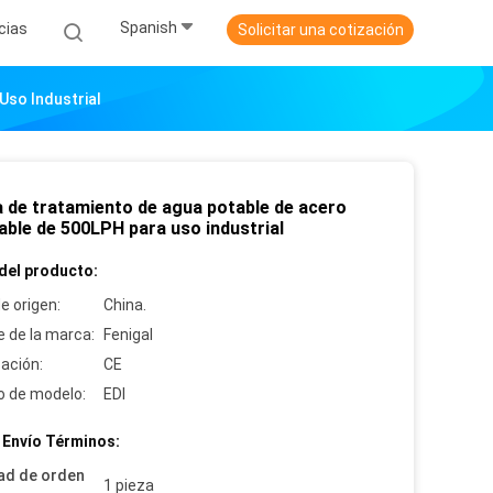
Spanish
cias
Solicitar una cotización
Uso Industrial
a de tratamiento de agua potable de acero
able de 500LPH para uso industrial
del producto:
e origen:
China.
 de la marca:
Fenigal
cación:
CE
 de modelo:
EDI
 Envío Términos:
ad de orden
1 pieza