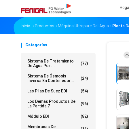
Hoga
Inicio
Productos
Máquina Ultrapure Del Agua
Planta D
Categorías
Sistema De Tratamiento
(77)
De Agua Por ...
Sistema De Ósmosis
(24)
Inversa En Contenedor...
Las Pilas De Suez EDI
(54)
Los Demás Productos De
(96)
La Partida 7
Módulo EDI
(82)
Membranas De