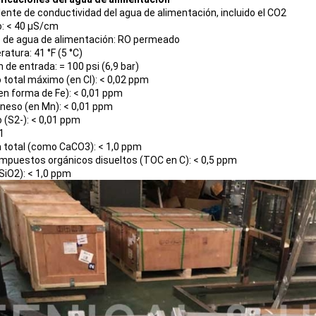
lente de conductividad del agua de alimentación, incluido el CO2
io: < 40 μS/cm
 de agua de alimentación: RO permeado
atura: 41 °F (5 °C)
 de entrada: = 100 psi (6,9 bar)
o total máximo (en Cl): < 0,02 ppm
(en forma de Fe): < 0,01 ppm
eso (en Mn): < 0,01 ppm
o (S2-): < 0,01 ppm
1
 total (como CaCO3): < 1,0 ppm
mpuestos orgánicos disueltos (TOC en C): < 0,5 ppm
(SiO2): < 1,0 ppm