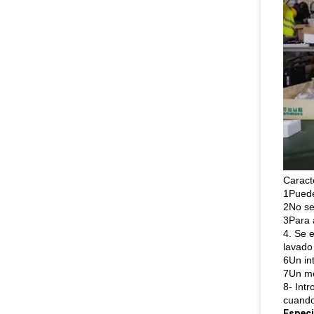
Caract
1Puede
2No se
3Para 
4. Se 
lavado
6Un in
7Un me
8- Int
cuando
Especi