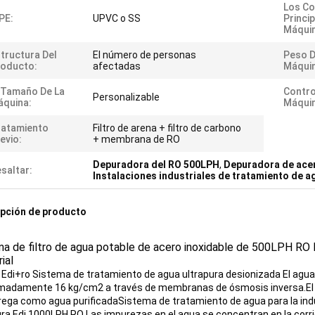
Los C
PE:
UPVC o SS
Princi
Máquin
tructura Del
El número de personas
Peso D
roducto:
afectadas
Máquin
 Tamaño De La
Contro
Personalizable
quina:
Máquin
ratamiento
Filtro de arena + filtro de carbono
evio:
+ membrana de RO
Depuradora del RO 500LPH
,
Depuradora de acer
saltar:
Instalaciones industriales de tratamiento de a
pción de producto
a de filtro de agua potable de acero inoxidable de 500LPH RO 
rial
 Edi+ro Sistema de tratamiento de agua ultrapura desionizada El agua
madamente 16 kg/cm2 a través de membranas de ósmosis inversa.El 
rega como agua purificadaSistema de tratamiento de agua para la in
ura Edi 1000LPH RO Las impurezas en el agua se concentran en la corri