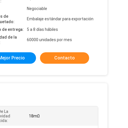
:
:
Negociable
es de
Embalaje estándar para exportación
uetado:
 de entrega:
5 a 8 días hábiles
dad de la
60000 unidades por mes
:
Mejor Precio
Contacto
De La
ividad
18mΩ
ida: