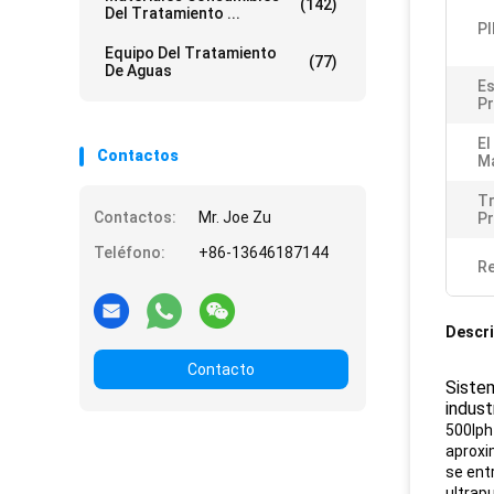
(142)
Del Tratamiento ...
PI
Equipo Del Tratamiento
(77)
De Aguas
Es
P
El
Contactos
Má
T
Contactos:
Mr. Joe Zu
Pr
Teléfono:
+86-13646187144
Re
Descri
Contacto
Sistem
indust
500lph
aproxi
se ent
ultrap