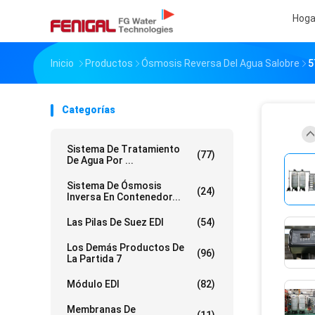
Hoga
Inicio
Productos
Ósmosis Reversa Del Agua Salobre
5
Categorías
Sistema De Tratamiento
(77)
De Agua Por ...
Sistema De Ósmosis
(24)
Inversa En Contenedor...
Las Pilas De Suez EDI
(54)
Los Demás Productos De
(96)
La Partida 7
Módulo EDI
(82)
Membranas De