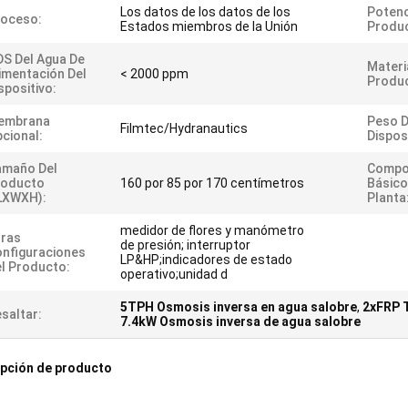
Los datos de los datos de los
Potenc
roceso:
Estados miembros de la Unión
Produ
S Del Agua De
Materi
imentación Del
< 2000 ppm
Produ
spositivo:
embrana
Peso D
Filmtec/Hydranautics
cional:
Disposi
amaño Del
Compo
roducto
160 por 85 por 170 centímetros
Básico
LXWXH):
Planta
medidor de flores y manómetro
tras
de presión; interruptor
nfiguraciones
LP&HP;indicadores de estado
l Producto:
operativo;unidad d
5TPH Osmosis inversa en agua salobre
,
2xFRP 
saltar:
7.4kW Osmosis inversa de agua salobre
pción de producto