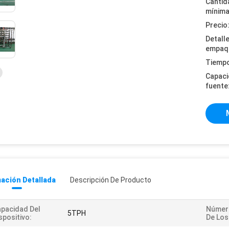
Cantid
mínima
Precio
Detall
empaq
Tiempo
Capaci
fuente
ación Detallada
Descripción De Producto
pacidad Del
Número
5TPH
spositivo:
De Los