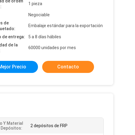
ad de orden
1 pieza
:
:
Negociable
es de
Embalaje estándar para la exportación
uetado:
 de entrega:
5 a 8 días hábiles
dad de la
60000 unidades por mes
:
Mejor Precio
Contacto
 Y Material
2 depósitos de FRP
 Depósitos: