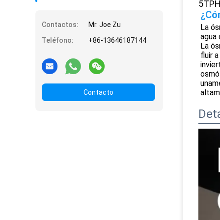
5TPH 
¿Cóm
Contactos:
Mr. Joe Zu
La ós
agua 
Teléfono:
+86-13646187144
La ós
fluir
invie
osmót
uname
altam
Contacto
Det