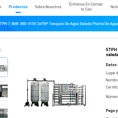
Éntrenos En Contac
r
Productos
Sobre Nosotros
Noti
To Con
TPH 7.4kW-380-415V 2xFRP Tanques De Agua Salada Planta De Agua
5TPH 
salad
Datos 
Lugar d
Nombre
Certifi
Número
Pago y