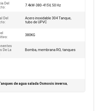
ia Del
7.4kW-380-415V, 50 Hz
cto:
al Del
Acero inoxidable 304 Tanque,
cto:
tubo de UPVC
el
380KG
tivo:
nentes
s De La
Bomba, membrana RO, tanques
:
Tanques de agua salada Osmosis inversa
,