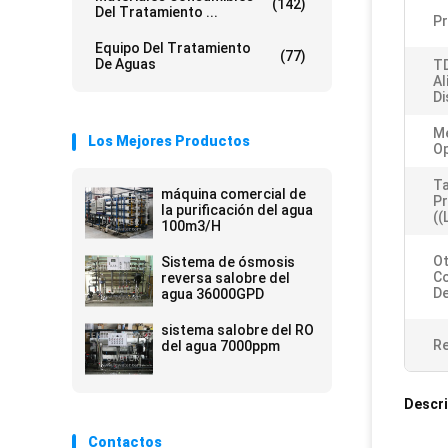
(142)
Del Tratamiento ...
P
Equipo Del Tratamiento
(77)
De Aguas
TD
Al
Di
M
Los Mejores Productos
Op
T
máquina comercial de
P
la purificación del agua
((
100m3/H
O
Sistema de ósmosis
Co
reversa salobre del
De
agua 36000GPD
sistema salobre del RO
Re
del agua 7000ppm
Descri
Contactos