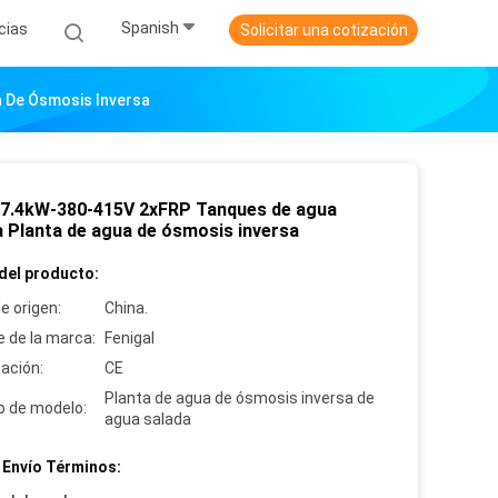
Spanish
cias
Solicitar una cotización
 De Ósmosis Inversa
7.4kW-380-415V 2xFRP Tanques de agua
a Planta de agua de ósmosis inversa
del producto:
e origen:
China.
 de la marca:
Fenigal
cación:
CE
Planta de agua de ósmosis inversa de
 de modelo:
agua salada
 Envío Términos: