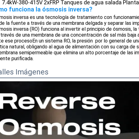
7.4kW-380-415V 2xFRP Tanques de agua salada Planta
o funciona la ósmosis inversa?
mosis inversa es una tecnología de tratamiento con funcionamien
de la fuente a través de una membrana delgada y separar las im
mosis inversa (RO) funciona al invertir el principio de ósmosis, l
 a través de una membrana de una concentración de sal más baja a
rte ese procesoEn un sistema RO, la presión ­ por lo general de una
ica natural, obligando al agua de alimentación con su carga de s
mbrana semipermeable que elimina un alto porcentaje de las i
ente purificada.
alles Imágenes